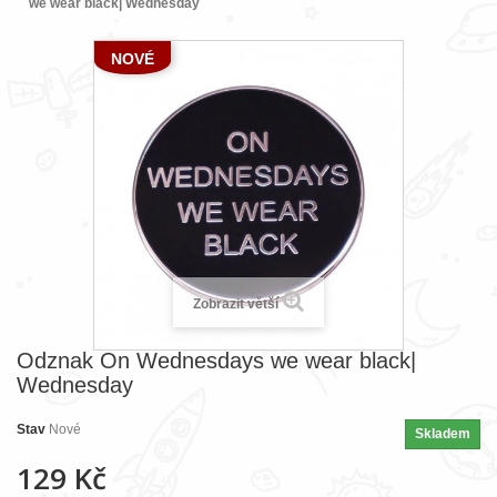
we wear black| Wednesday
NOVÉ
Zobrazit větší
Odznak On Wednesdays we wear black|
Wednesday
Stav
Nové
Skladem
129 Kč