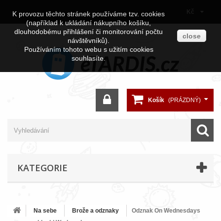
Kč
K provozu těchto stránek používáme tzv. cookies
(například k ukládání nákupního košíku,
dlouhodobému přihlášení či monitorování počtu
close
návštěvníků).
Používáním tohoto webu s užitím cookies
souhlasíte.
Košík
(PRÁZDNÝ)
KATEGORIE
Na sebe
Brože a odznaky
Odznak On Wednesdays