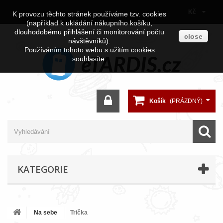
Kč
K provozu těchto stránek používáme tzv. cookies
(například k ukládání nákupního košíku,
dlouhodobému přihlášení či monitorování počtu
close
návštěvníků).
Používáním tohoto webu s užitím cookies
souhlasíte.
Košík
(PRÁZDNÝ)
KATEGORIE
Na sebe
Trička