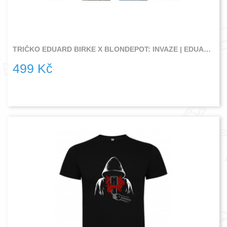
TRIČKO EDUARD BIRKE X BLONDEPOT: INVAZE | EDUARD BIRKE
499 Kč