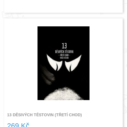
13 DĚSIVÝCH TĚSTOVIN (TŘETÍ CHOD)
269 Kč