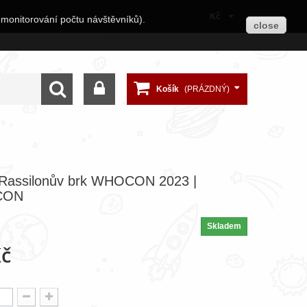
Kč
 monitorování počtu návštěvníků).
close
Košík
(PRÁZDNÝ)
 Rassilonův brk WHOCON 2023 |
CON
Skladem
Kč