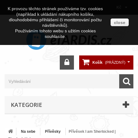
Kč
K provozu těchto stránek používáme tzv. cookies
(například k ukládání nákupního košíku,
dlouhodobému přihlášení či monitorování počtu
close
návštěvníků).
Používáním tohoto webu s užitím cookies
souhlasíte.
Košík
(PRÁZDNÝ)
KATEGORIE
Na sebe
Přívěsky
Přívěsek I am Sherlocked |