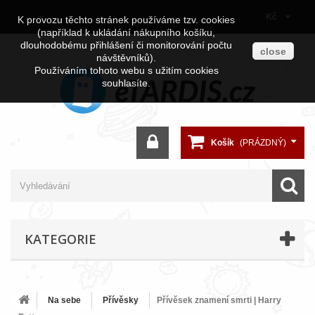
Kč
K provozu těchto stránek používáme tzv. cookies
(například k ukládání nákupního košíku,
dlouhodobému přihlášení či monitorování počtu
close
návštěvníků).
Používáním tohoto webu s užitím cookies
souhlasíte.
Košík
(PRÁZDNÝ)
KATEGORIE
Na sebe
Přívěsky
Přívěsek znamení smrti | Harry