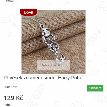
Potter
NOVÉ
Zobrazit větší
Přívěsek znamení smrti | Harry Potter
Stav
Nové
Skladem
129 Kč
Počet: