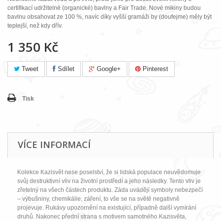
certifikací udržitelné (organické) bavlny a Fair Trade. Nové mikiny budou
bavlnu obsahovat ze 100 %, navíc díky vyšší gramáži by (doufejme) měly být
teplejší, než kdy dřív.
1 350 Kč
Tweet
Sdílet
Google+
Pinterest
Tisk
VÍCE INFORMACÍ
Kolekce Kazisvět nese poselství, že si lidská populace neuvědomuje
svůj destruktivní vliv na životní prostředí a jeho následky. Tento vliv je
zřetelný na všech částech produktu. Záda uvádějí symboly nebezpečí
– výbušniny, chemikálie, záření, to vše se na světě negativně
projevuje. Rukávy upozornění na existující, případně další vymírání
druhů. Nakonec přední strana s motivem samotného Kazisvěta,