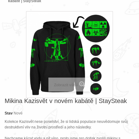
kabátě | StaySteak
Zobrazit větší
Mikina Kazisvět v novém kabátě | StaySteak
Stav
Nové
Kolekce Kazisvět nese poselství, že si lidská populace neuvědomuje svůj
destruktivní vliv na životní prostředí a jeho následky.
Nechceme kázat vodu a pít víno, proto jsme pro dotisk zvolili mikiny s