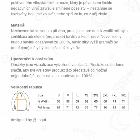
pokřiveného vitruviánského muže, který je původcem těchto
negativních vlivů završuje zmíněné poselství – nestaňme se
kazisvěty, bojujme za svět, nebo spíš za to, co z něj zbylo.
Materiál
Nechceme kázat vodu a pít víno, proto jsme pro dotisk zvolili mikiny s
certifikací udržitelné (organické) bavlny a Fair Trade. Nové mikiny
budou bavlnu obsahovat ze 100 %, navíc díky vyšší gramáži by
(doufejme) měly být teplejší, než kdy dřív.
Upozornění k obrázkům
Obrázky jsou vizualizace vytvořené v počítači. Přestože se budeme
snažit, aby byl výsledný produkt této představě co možná
nejpodobnější, nemusí se to shodovat na 100 %.
Velikostní tabulka
designed by @_squf_