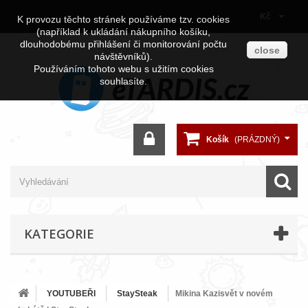
Kč
K provozu těchto stránek používáme tzv. cookies
(například k ukládání nákupního košíku,
dlouhodobému přihlášení či monitorování počtu
close
návštěvníků).
Používáním tohoto webu s užitím cookies
souhlasíte.
Košík
(PRÁZDNÝ)
KATEGORIE
YOUTUBEŘI
StaySteak
Mikina Kazisvět v novém