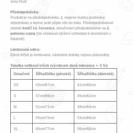
svou hruď.
Předobjednávka:
Produkt je na předobjednávku, tj. nejprve budou posbírány
objednávky a teprve poté půjde vše do tisku. Předobjednávkové
období
končí 14. července
, doručování předpokládáme na
2.
polovinu srpna
(lze očekávat zdržení vzhledem k dovoleným v
tiskárně).
Limitovaná edice:
Edice triček je limitovaná, následné dotisky nejsou plánovány.
Tabulka velikostí triček (výrobcem daná tolerance +- 5 %):
Označení
Šířka/Délka (pánské)
Šířka/Délka (dámské)
XS
43cm/67cm
41cm/60cm
S
47cm/69cm
45cm/62cm
M
51cm/71cm
49cm/64cm
L
55cm/74cm
53cm/66cm
XL
60cm/77cm
56cm/68cm