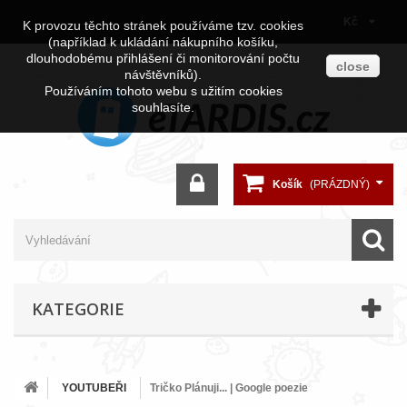
Kč
K provozu těchto stránek používáme tzv. cookies
(například k ukládání nákupního košíku,
dlouhodobému přihlášení či monitorování počtu
close
návštěvníků).
Používáním tohoto webu s užitím cookies
souhlasíte.
Košík
(PRÁZDNÝ)
KATEGORIE
YOUTUBEŘI
Tričko Plánuji... | Google poezie