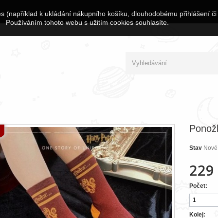
s (například k ukládání nákupního košíku, dlouhodobému přihlášení či
Používáním tohoto webu s užitím cookies souhlasíte.
Ponožk
Stav
Nové
229
Počet:
Kolej: