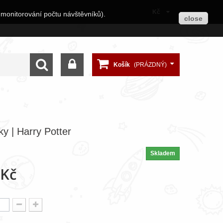
Kč
 monitorování počtu návštěvníků).
close
Košík
(PRÁZDNÝ)
y | Harry Potter
Skladem
 Kč