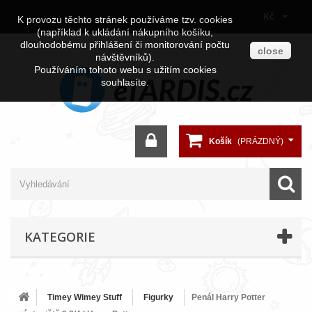
Kč
K provozu těchto stránek používáme tzv. cookies
(například k ukládání nákupního košíku,
dlouhodobému přihlášení či monitorování počtu
close
návštěvníků).
Používáním tohoto webu s užitím cookies
souhlasíte.
Košík
(PRÁZDNÝ)
KATEGORIE
Timey Wimey Stuff
Figurky
Penál Harry Potter