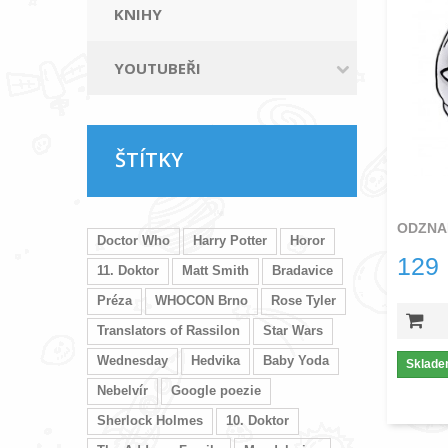
KNIHY
YOUTUBEŘI
ŠTÍTKY
ODZNA
Doctor Who
Harry Potter
Horor
129
11. Doktor
Matt Smith
Bradavice
Préza
WHOCON Brno
Rose Tyler
Translators of Rassilon
Star Wars
Wednesday
Hedvika
Baby Yoda
Sklad
Nebelvír
Google poezie
Sherlock Holmes
10. Doktor