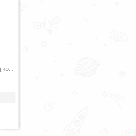
ODZNAK KOČKA V KELÍMKU | KOČKY