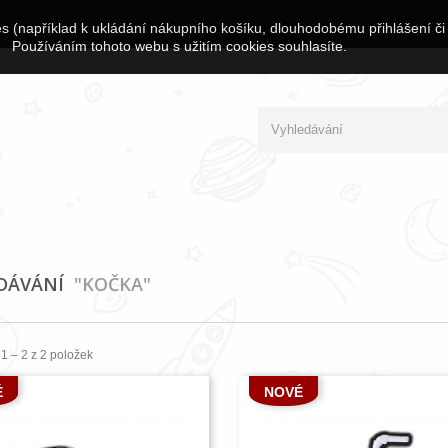
s (například k ukládání nákupního košíku, dlouhodobému přihlášení či
Používáním tohoto webu s užitím cookies souhlasíte.
EDÁVÁNÍ
"KOČKA"
1 – 2 z 2 položek
É
NOVÉ