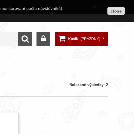
Kč
 monitorování počtu návštěvníků).
close
Košík
(PRÁZDNÝ)
Nalezené výsledky: 2