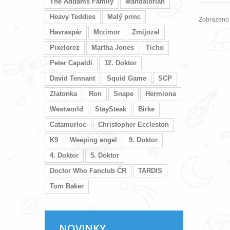
The Addams Family
Mandalorian
Heavy Teddies
Malý princ
Zobrazeno 
Havraspár
Mrzimor
Zmijozel
Pixelorez
Martha Jones
Ticho
Peter Capaldi
12. Doktor
David Tennant
Squid Game
SCP
Zlatonka
Ron
Snape
Hermiona
Westworld
StaySteak
Birke
Catamurloc
Christopher Eccleston
K9
Weeping angel
9. Doktor
4. Doktor
5. Doktor
Doctor Who Fanclub ČR
TARDIS
Tom Baker
NOVINKY