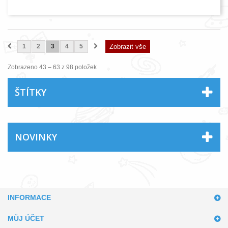
1
2
3
4
5
Zobrazit vše
Zobrazeno 43 – 63 z 98 položek
ŠTÍTKY
NOVINKY
INFORMACE
MŮJ ÚČET