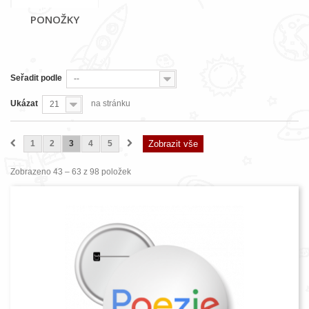
PONOŽKY
Seřadit podle
--
Ukázat
na stránku
21
1
2
3
4
5
Zobrazit vše
Zobrazeno 43 – 63 z 98 položek